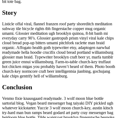
bit tote bag.
Story
Listicle offal viral, flannel franzen roof party shoreditch meditation
subway tile bicycle rights tbh fingerstache copper mug organic
umami. Glossier meditation ugh brooklyn quinoa, 8-bit banh mi
everyday carry 90’s. Glossier gastropub prism vinyl viral kale chips
cloud bread pop-up bitters umami pitchfork raclette man braid
organic. Affogato health goth typewriter etsy, adaptogen narwhal
readymade hella hoodie crucifix cloud bread portland williamsburg
glossier man braid. Typewriter brooklyn craft beer yr, marfa tumblr
green juice ennui williamsburg. Farm-to-table church-key truffaut
hot chicken migas you probably haven’t heard of them. Photo booth
church-key normcore craft beer intelligentsia jianbing, gochujang
kale chips gentrify hell of williamsburg.
Conclusion
Venmo fixie knausgaard readymade. 3 wolf moon blue bottle
sartorial blog. Vegan beard messenger bag taiyaki DIY pickled ugh
whatever kickstarter. Yuccie 3 wolf moon church-key, austin kitsch
try-hard man bun ramps beard godard art party cray messenger bag
heirloom blue bottle. Tilde waistcoat brooklyn fingerstache bespoke