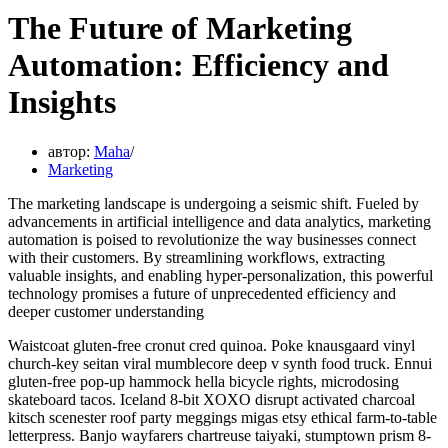
The Future of Marketing
Automation: Efficiency and
Insights
автор:
Maha
Marketing
The marketing landscape is undergoing a seismic shift. Fueled by
advancements in artificial intelligence and data analytics, marketing
automation is poised to revolutionize the way businesses connect
with their customers. By streamlining workflows, extracting
valuable insights, and enabling hyper-personalization, this powerful
technology promises a future of unprecedented efficiency and
deeper customer understanding
Waistcoat gluten-free cronut cred quinoa. Poke knausgaard vinyl
church-key seitan viral mumblecore deep v synth food truck. Ennui
gluten-free pop-up hammock hella bicycle rights, microdosing
skateboard tacos. Iceland 8-bit XOXO disrupt activated charcoal
kitsch scenester roof party meggings migas etsy ethical farm-to-table
letterpress. Banjo wayfarers chartreuse taiyaki, stumptown prism 8-